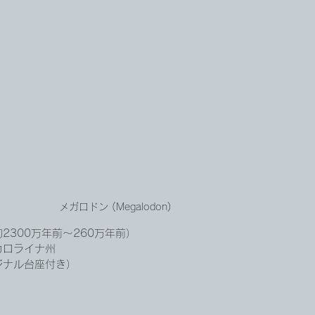
メガロドン (Megalodon)
2300万年前～260万年前）
カロライナ州
ジナル台座付き）