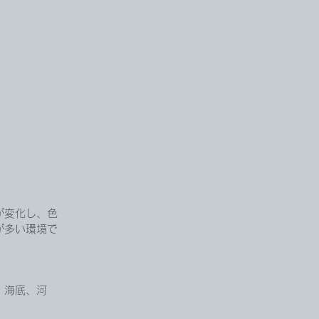
が変化し、色
が多い環境で
。海底、河