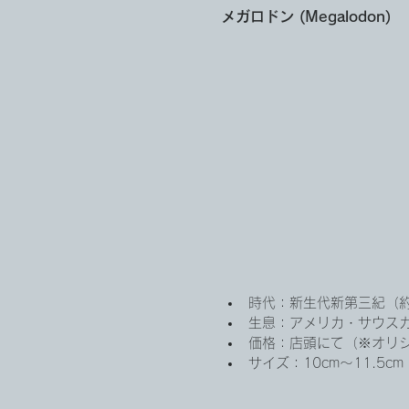
メガロドン (Megalodon)
時代：新生代新第三紀（約
生息：アメリカ・サウス
価格：店頭にて（※オリ
サイズ：10cm〜11.5cm