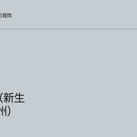
る質問
（新生
州）