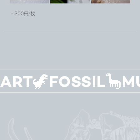
・300円/枚
ART🦖FOSSIL🦕M