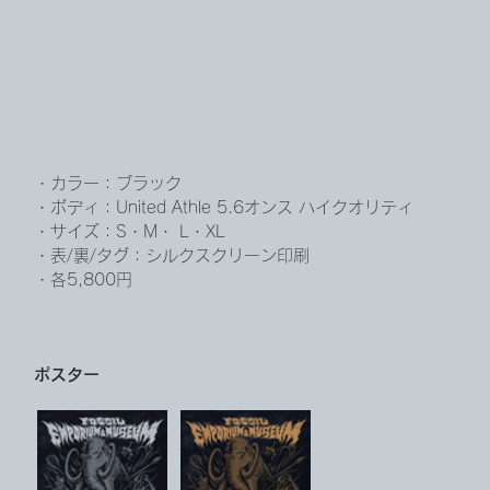
・カラー：ブラック
・ボディ：United Athle 5.6オンス ハイクオリティ
・サイズ：S・M・ L・XL
・表/
裏/タグ：シルクスクリーン印刷
・各5,800円
ポスター