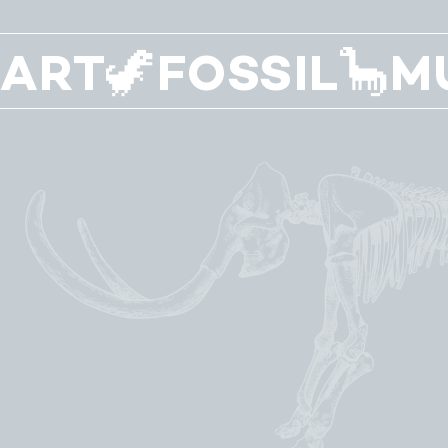
ART🦖FOSSIL🦕M